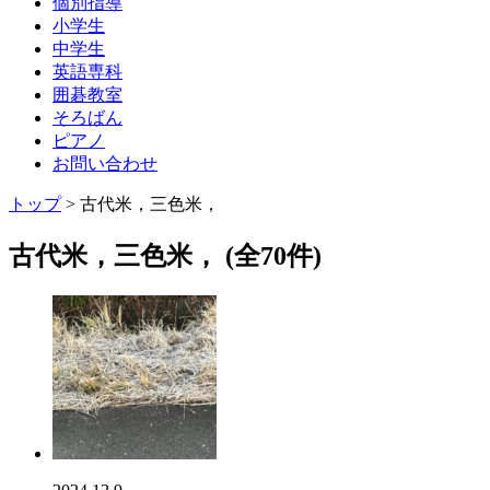
個別指導
小学生
中学生
英語専科
囲碁教室
そろばん
ピアノ
お問い合わせ
トップ
> 古代米，三色米，
古代米，三色米， (全70件)