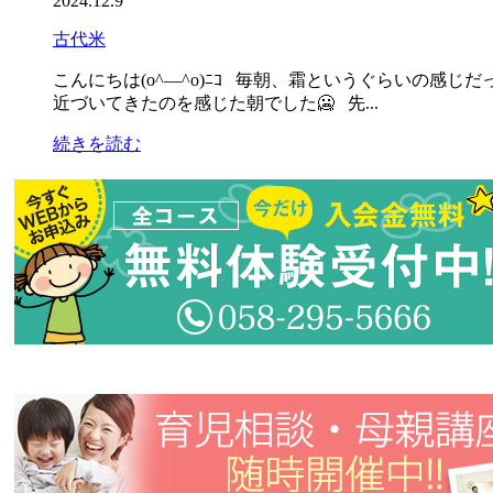
2024.12.9
古代米
こんにちは(o^―^o)ﾆｺ 毎朝、霜というぐらいの感
近づいてきたのを感じた朝でした🥶 先...
続きを読む