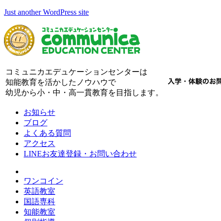
Just another WordPress site
コミュニカエデュケーションセンターは
知能教育を活かしたノウハウで
幼児から小・中・高一貫教育を目指します。
お知らせ
ブログ
よくある質問
アクセス
LINEお友達登録・お問い合わせ
ワンコイン
英語教室
国語専科
知能教室