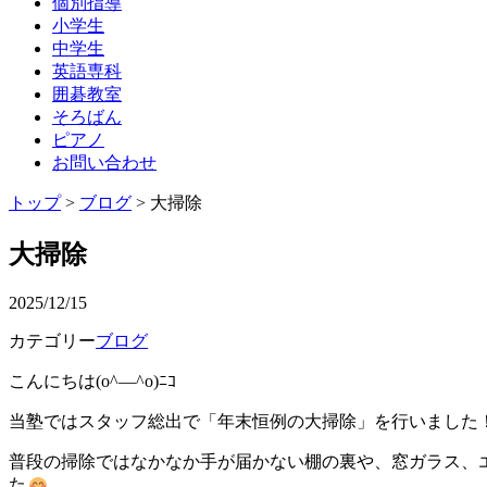
個別指導
小学生
中学生
英語専科
囲碁教室
そろばん
ピアノ
お問い合わせ
トップ
>
ブログ
> 大掃除
大掃除
2025/12/15
カテゴリー
ブログ
こんにちは(o^―^o)ﾆｺ
当塾ではスタッフ総出で「年末恒例の大掃除」を行いました
普段の掃除ではなかなか手が届かない棚の裏や、窓ガラス、
た