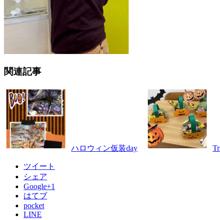
関連記事
ハロウィン仮装day
Tr
ツイート
シェア
Google+1
はてブ
pocket
LINE