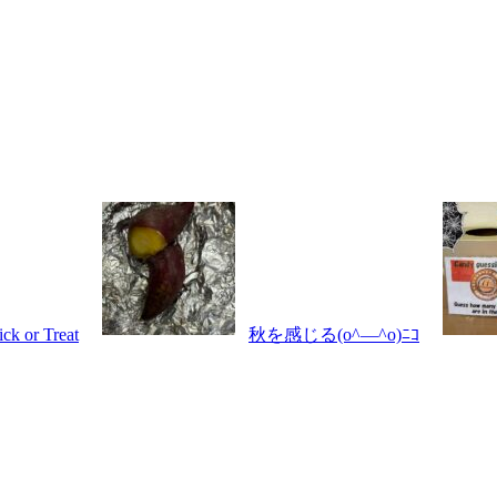
ick or Treat
秋を感じる(o^―^o)ﾆｺ