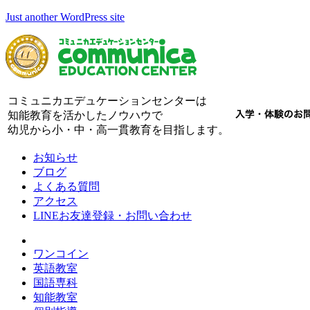
Just another WordPress site
コミュニカエデュケーションセンターは
知能教育を活かしたノウハウで
幼児から小・中・高一貫教育を目指します。
お知らせ
ブログ
よくある質問
アクセス
LINEお友達登録・お問い合わせ
ワンコイン
英語教室
国語専科
知能教室